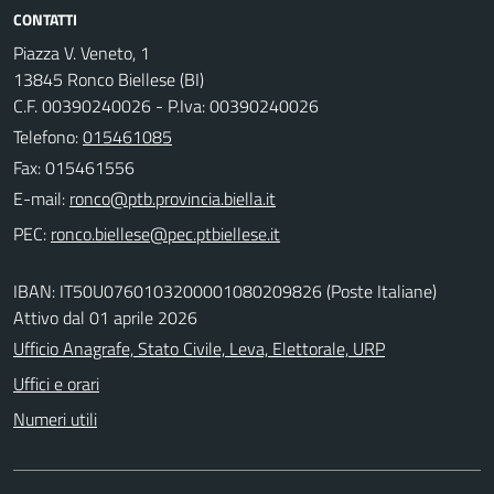
CONTATTI
Piazza V. Veneto, 1
13845 Ronco Biellese (BI)
C.F. 00390240026 - P.Iva: 00390240026
Telefono:
015461085
Fax: 015461556
E-mail:
PEC:
IBAN: IT50U0760103200001080209826 (Poste Italiane)
Attivo dal 01 aprile 2026
Ufficio Anagrafe, Stato Civile, Leva, Elettorale, URP
Uffici e orari
Numeri utili