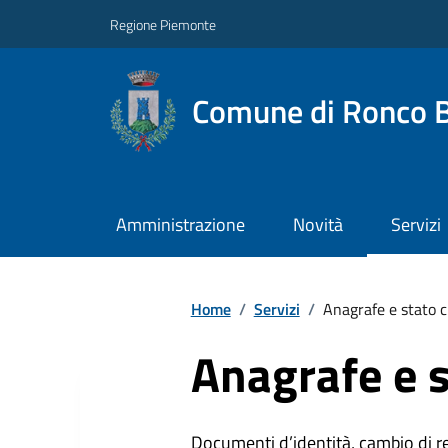
Regione Piemonte
Comune di Ronco B
Amministrazione
Novità
Servizi
Home
/
Servizi
/
Anagrafe e stato c
Anagrafe e s
Documenti d’identità, cambio di resi