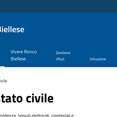
iellese
Vivere Ronco
Gestione
Biellese
rifiuti
Istruzione
ivile
tato civile
denza, servizi elettorali, cimiteriali e