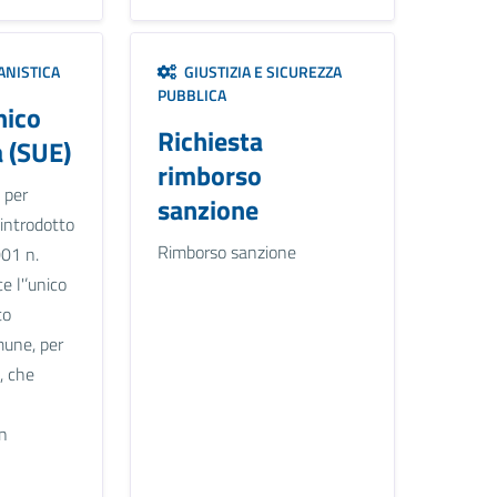
ANISTICA
GIUSTIZIA E SICUREZZA
PUBBLICA
nico
Richiesta
a (SUE)
rimborso
 per
sanzione
o, introdotto
Rimborso sanzione
001 n.
e l'’unico
to
mune, per
, che
un