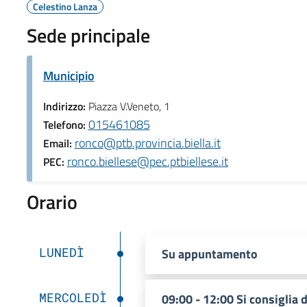
Celestino Lanza
Sede principale
Municipio
Indirizzo:
Piazza V.Veneto, 1
015461085
Telefono:
ronco@ptb.provincia.biella.it
Email:
ronco.biellese@pec.ptbiellese.it
PEC:
Orario
LUNEDÌ
Su appuntamento
MERCOLEDÌ
09:00 - 12:00 Si consiglia