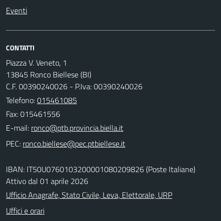
Eventi
CONTATTI
Piazza V. Veneto, 1
13845 Ronco Biellese (BI)
C.F. 00390240026 - P.Iva: 00390240026
Telefono:
015461085
Fax: 015461556
E-mail:
PEC:
IBAN: IT50U0760103200001080209826 (Poste Italiane)
Attivo dal 01 aprile 2026
Ufficio Anagrafe, Stato Civile, Leva, Elettorale, URP
Uffici e orari