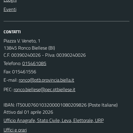
Eventi
CONTATTI
Piazza V. Veneto, 1
13845 Ronco Biellese (BI)
C.F. 00390240026 - P.Iva: 00390240026
Telefono:
015461085
Fax: 015461556
E-mail:
PEC:
IBAN: IT50U0760103200001080209826 (Poste Italiane)
Attivo dal 01 aprile 2026
Ufficio Anagrafe, Stato Civile, Leva, Elettorale, URP
Uffici e orari