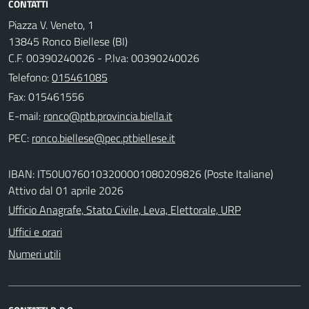
CONTATTI
Piazza V. Veneto, 1
13845 Ronco Biellese (BI)
C.F. 00390240026 - P.Iva: 00390240026
Telefono:
015461085
Fax: 015461556
E-mail:
PEC:
IBAN: IT50U0760103200001080209826 (Poste Italiane)
Attivo dal 01 aprile 2026
Ufficio Anagrafe, Stato Civile, Leva, Elettorale, URP
Uffici e orari
Numeri utili