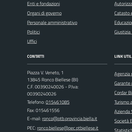
Enti e fondazioni
Autorizza
Organi di governo
Catasto e
Personale amministrativo
Educazio
Politici
Giustizia
Uffici
CONTATTI
LINK UTIL
Piazza V. Veneto, 1
Agenzia p
13845 Ronco Biellese (BI)
Garante 
C.F. 00390240026 - P.Iva:
Cordar Bi
00390240026
Telefono:
015461085
Turismo a
Fax: 015461556
Azienda S
E-mail:
Società 
PEC:
Statistic