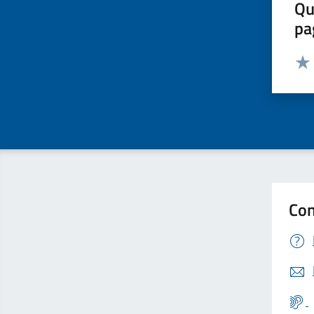
Qu
pa
Valut
Valu
Con