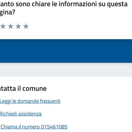
anto sono chiare le informazioni su questa
gina?
a da 1 a 5 stelle la pagina
ta 1 stelle su 5
Valuta 2 stelle su 5
Valuta 3 stelle su 5
Valuta 4 stelle su 5
Valuta 5 stelle su 5
tatta il comune
Leggi le domande frequenti
Richiedi assistenza
Chiama il numero 015461085