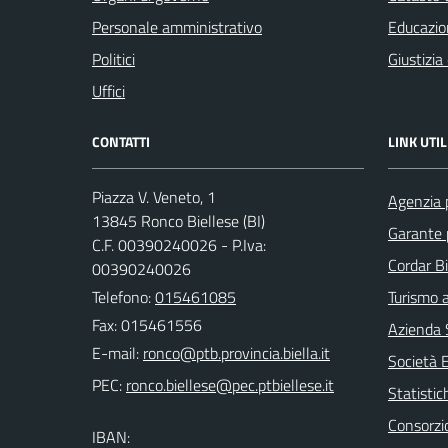
Personale amministrativo
Educazio
Politici
Giustizia
Uffici
CONTATTI
LINK UTIL
Piazza V. Veneto, 1
Agenzia p
13845 Ronco Biellese (BI)
Garante 
C.F. 00390240026 - P.Iva:
Cordar Bi
00390240026
Telefono:
015461085
Turismo a
Fax: 015461556
Azienda S
E-mail:
Società 
PEC:
Statistic
Consorzi
IBAN: