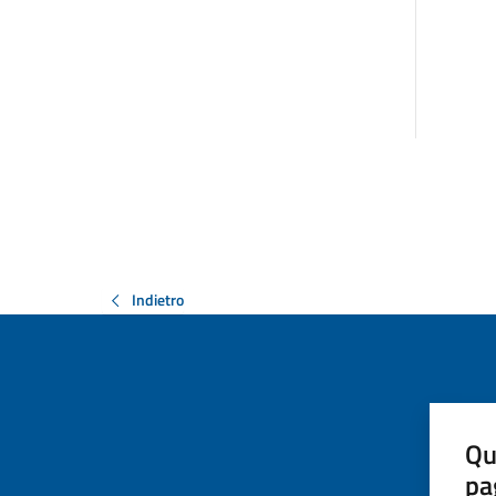
Indietro
Qu
pa