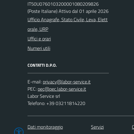
IT50U0760103200001080209826
(Poste Italiane) Attivo dal 01 aprile 2026
Ufficio Anagrafe, Stato Civile, Leva, Elett
orale, URP
Uffici e orari
Numeri utili
CONTATTI D.P.O.
E-mail:
PEC:
Labor Service srl
Telefono: +39 03211814220
Dati monitoraggio
Servizi
C