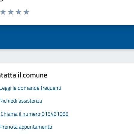
a da 1 a 5 stelle la pagina
ta 1 stelle su 5
Valuta 2 stelle su 5
Valuta 3 stelle su 5
Valuta 4 stelle su 5
Valuta 5 stelle su 5
tatta il comune
Leggi le domande frequenti
Richiedi assistenza
Chiama il numero 015461085
Prenota appuntamento