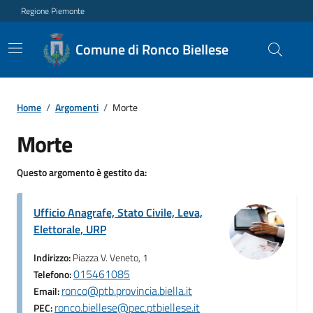
Regione Piemonte
Comune di Ronco Biellese
Home
/
Argomenti
/
Morte
Morte
Questo argomento è gestito da:
Ufficio Anagrafe, Stato Civile, Leva,
Elettorale, URP
Indirizzo:
Piazza V. Veneto, 1
015461085
Telefono:
ronco@ptb.provincia.biella.it
Email:
ronco.biellese@pec.ptbiellese.it
PEC: