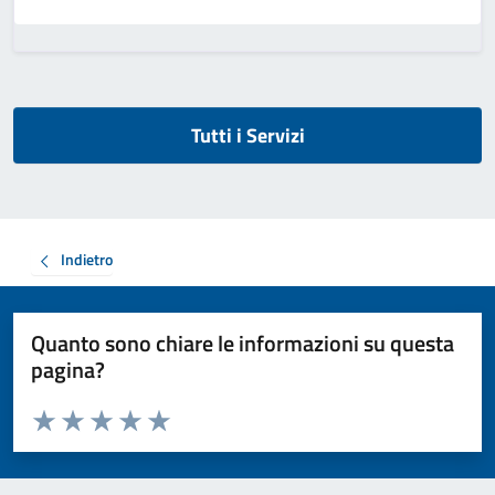
Tutti i Servizi
Indietro
Quanto sono chiare le informazioni su questa
pagina?
Valuta da 1 a 5 stelle la pagina
Valuta 1 stelle su 5
Valuta 2 stelle su 5
Valuta 3 stelle su 5
Valuta 4 stelle su 5
Valuta 5 stelle su 5