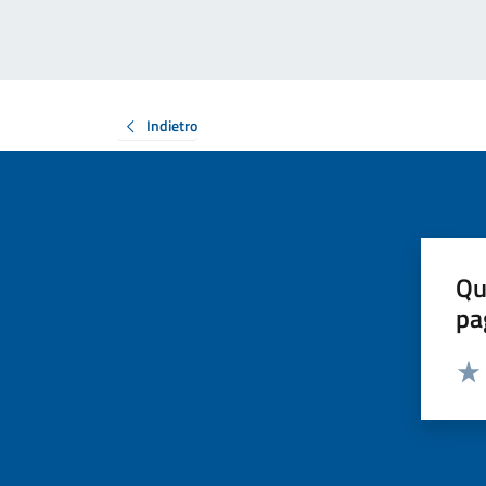
Indietro
Qu
pa
Valut
Valu