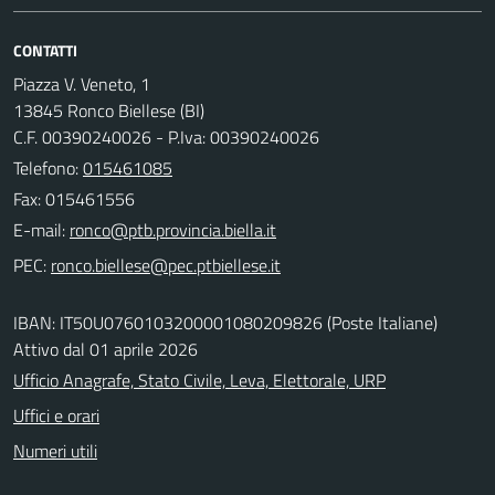
CONTATTI
Piazza V. Veneto, 1
13845 Ronco Biellese (BI)
C.F. 00390240026 - P.Iva: 00390240026
Telefono:
015461085
Fax: 015461556
E-mail:
PEC:
IBAN: IT50U0760103200001080209826 (Poste Italiane)
Attivo dal 01 aprile 2026
Ufficio Anagrafe, Stato Civile, Leva, Elettorale, URP
Uffici e orari
Numeri utili