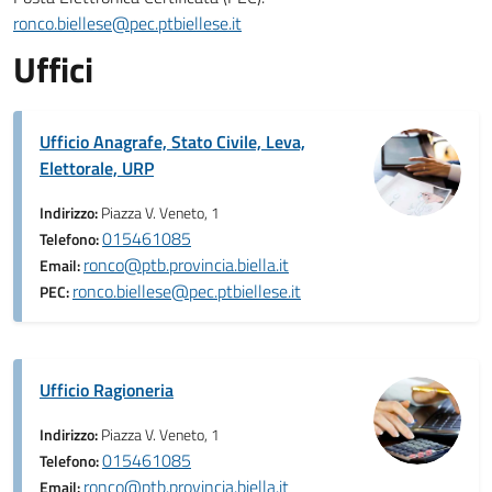
ronco.biellese@pec.ptbiellese.it
Uffici
Ufficio Anagrafe, Stato Civile, Leva,
Elettorale, URP
Indirizzo:
Piazza V. Veneto, 1
015461085
Telefono:
ronco@ptb.provincia.biella.it
Email:
ronco.biellese@pec.ptbiellese.it
PEC:
Ufficio Ragioneria
Indirizzo:
Piazza V. Veneto, 1
015461085
Telefono:
ronco@ptb.provincia.biella.it
Email: