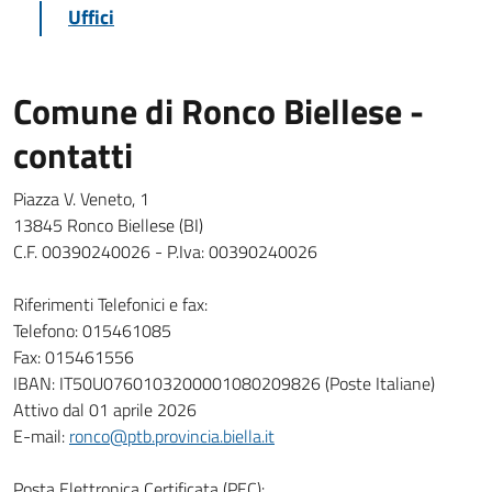
Uffici
Comune di Ronco Biellese -
contatti
Piazza V. Veneto, 1
13845 Ronco Biellese (BI)
C.F. 00390240026 - P.Iva: 00390240026
Riferimenti Telefonici e fax:
Telefono: 015461085
Fax: 015461556
IBAN: IT50U0760103200001080209826 (Poste Italiane)
Attivo dal 01 aprile 2026
E-mail:
ronco@ptb.provincia.biella.it
Posta Elettronica Certificata (PEC):