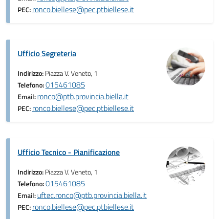
ronco.biellese@pec.ptbiellese.it
PEC:
Ufficio Segreteria
Indirizzo:
Piazza V. Veneto, 1
015461085
Telefono:
ronco@ptb.provincia.biella.it
Email:
ronco.biellese@pec.ptbiellese.it
PEC:
Ufficio Tecnico - Pianificazione
Indirizzo:
Piazza V. Veneto, 1
015461085
Telefono:
uftec.ronco@ptb.provincia.biella.it
Email:
ronco.biellese@pec.ptbiellese.it
PEC: