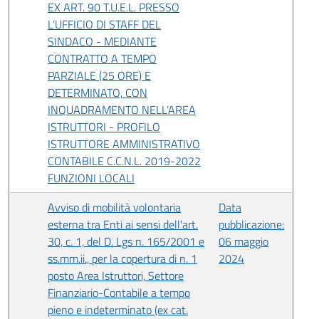
EX ART. 90 T.U.E.L. PRESSO
L’UFFICIO DI STAFF DEL
SINDACO - MEDIANTE
CONTRATTO A TEMPO
PARZIALE (25 ORE) E
DETERMINATO, CON
INQUADRAMENTO NELL’AREA
ISTRUTTORI - PROFILO
ISTRUTTORE AMMINISTRATIVO
CONTABILE C.C.N.L. 2019-2022
FUNZIONI LOCALI
Avviso di mobilità volontaria
Data
esterna tra Enti ai sensi dell'art.
pubblicazione:
30, c. 1, del D. Lgs n. 165/2001 e
06 maggio
ss.mm.ii., per la copertura di n. 1
2024
posto Area Istruttori, Settore
Finanziario-Contabile a tempo
pieno e indeterminato (ex cat.