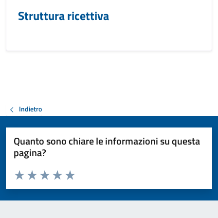
Struttura ricettiva
Indietro
Quanto sono chiare le informazioni su questa
pagina?
Valuta da 1 a 5 stelle la pagina
Valuta 1 stelle su 5
Valuta 2 stelle su 5
Valuta 3 stelle su 5
Valuta 4 stelle su 5
Valuta 5 stelle su 5