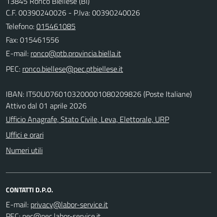
13845 Ronco Biellese (BI)
C.F. 00390240026 - P.Iva: 00390240026
Telefono:
015461085
Fax: 015461556
E-mail:
PEC:
IBAN: IT50U0760103200001080209826 (Poste Italiane)
Attivo dal 01 aprile 2026
Ufficio Anagrafe, Stato Civile, Leva, Elettorale, URP
Uffici e orari
Numeri utili
CONTATTI D.P.O.
E-mail:
PEC: