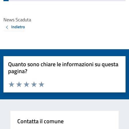
News Scaduta
Indietro
Quanto sono chiare le informazioni su questa
pagina?
Valuta da 1 a 5 stelle la pagina
Valuta 1 stelle su 5
Valuta 2 stelle su 5
Valuta 3 stelle su 5
Valuta 4 stelle su 5
Valuta 5 stelle su 5
Contatta il comune