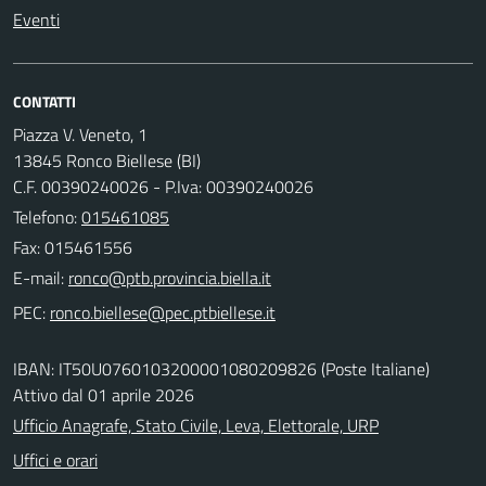
Eventi
CONTATTI
Piazza V. Veneto, 1
13845 Ronco Biellese (BI)
C.F. 00390240026 - P.Iva: 00390240026
Telefono:
015461085
Fax: 015461556
E-mail:
PEC:
IBAN: IT50U0760103200001080209826 (Poste Italiane)
Attivo dal 01 aprile 2026
Ufficio Anagrafe, Stato Civile, Leva, Elettorale, URP
Uffici e orari