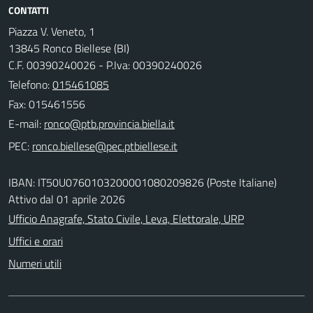
CONTATTI
Piazza V. Veneto, 1
13845 Ronco Biellese (BI)
C.F. 00390240026 - P.Iva: 00390240026
Telefono:
015461085
Fax: 015461556
E-mail:
PEC:
IBAN: IT50U0760103200001080209826 (Poste Italiane)
Attivo dal 01 aprile 2026
Ufficio Anagrafe, Stato Civile, Leva, Elettorale, URP
Uffici e orari
Numeri utili