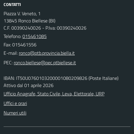
CONTATTI
Piazza V. Veneto, 1
13845 Ronco Biellese (BI)
C.F. 00390240026 - P.Iva: 00390240026
Telefono:
015461085
Fax: 015461556
E-mail:
PEC:
IBAN: IT50U0760103200001080209826 (Poste Italiane)
Attivo dal 01 aprile 2026
Ufficio Anagrafe, Stato Civile, Leva, Elettorale, URP
Uffici e orari
Numeri utili