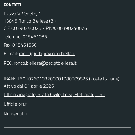
CONTATTI
Piazza V. Veneto, 1
13845 Ronco Biellese (BI)
C.F. 00390240026 - P.Iva: 00390240026
Telefono:
015461085
Fax: 015461556
E-mail:
PEC:
IBAN: IT50U0760103200001080209826 (Poste Italiane)
Attivo dal 01 aprile 2026
Ufficio Anagrafe, Stato Civile, Leva, Elettorale, URP
Uffici e orari
Numeri utili