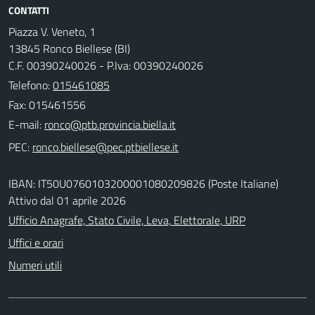
CONTATTI
Piazza V. Veneto, 1
13845 Ronco Biellese (BI)
C.F. 00390240026 - P.Iva: 00390240026
Telefono:
015461085
Fax: 015461556
E-mail:
PEC:
IBAN: IT50U0760103200001080209826 (Poste Italiane)
Attivo dal 01 aprile 2026
Ufficio Anagrafe, Stato Civile, Leva, Elettorale, URP
Uffici e orari
Numeri utili